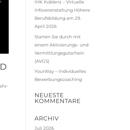
IHK Koblenz – Virtuelle
Infoveranstaltung Höhere
Berufsbildung am 29.
April 2026
Starten Sie durch mit
einem Aktivierungs- und
Vermittlungsgutschein
(AVGS)
ND
YourWay – Individuelles
Bewerbungscoaching
ehr-
NEUESTE
KOMMENTARE
ARCHIV
Juli 2026