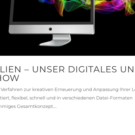
LIEN – UNSER DIGITALES U
-HOW
Verfahren zur kreativen Erneuerung und Anpassung Ihrer L
iert, flexibel, schnell und in verschiedenen Datei-Formaten
timmiges Gesamtkonzept....