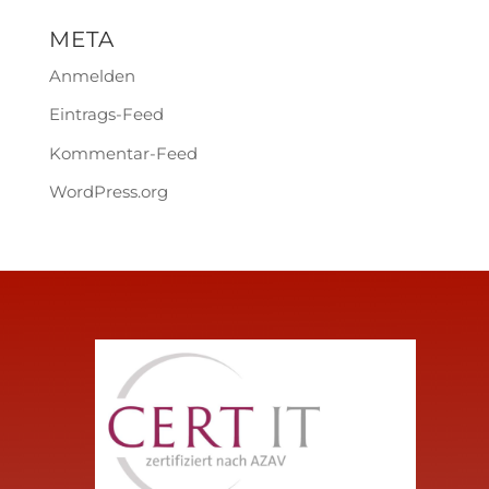
META
Anmelden
Eintrags-Feed
Kommentar-Feed
WordPress.org