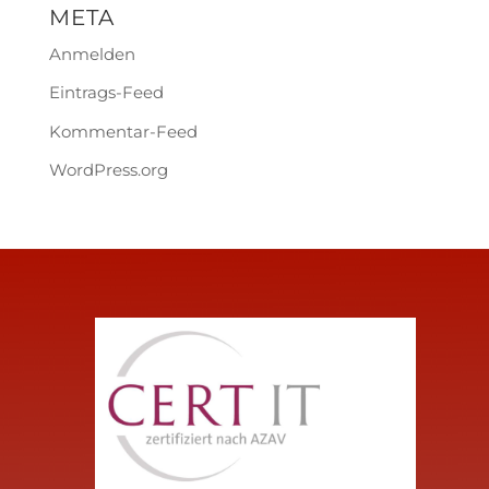
META
Anmelden
Eintrags-Feed
Kommentar-Feed
WordPress.org